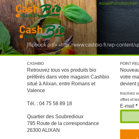
Accueil
Promotions
Mon
[flipbook pdf= »http://www.cashbio.fr/wp-content/
CASHBIO
POINT REL
Retrouvez tous vos produits bio
Nouveaut
préférés dans votre magasin Cashbio
votre m
situé à Alixan, entre Romans et
devient 
Valence
Inscrivez v
offres et l
Tél. : 04 75 58 89 18
E-mail
*
Quartier des Soubredioux
795 Route de la correspondance
26300 ALIXAN