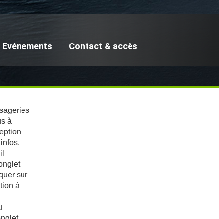
Evénements
Contact & accès
ssageries
us à
ception
infos.
il
onglet
iquer sur
tion à
u
onglet