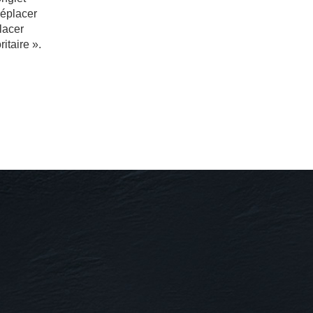
Déplacer
lacer
ritaire ».