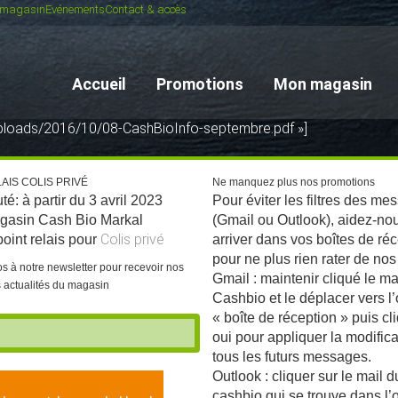
 magasin
Evénements
Contact & accès
Accueil
Promotions
Mon magasin
uploads/2016/10/08-CashBioInfo-septembre.pdf »]
AIS COLIS PRIVÉ
Ne manquez plus nos promotions
é: à partir du 3 avril 2023
Pour éviter les filtres des me
agasin Cash Bio Markal
(Gmail ou Outlook), aidez-no
Colis privé
point relais pour
arriver dans vos boîtes de ré
pour ne plus rien rater de nos 
os à notre newsletter pour recevoir nos
Gmail : maintenir cliqué le ma
es actualités du magasin
Cashbio et le déplacer vers l’
« boîte de réception » puis cl
oui pour appliquer la modifica
tous les futurs messages.
Outlook : cliquer sur le mail d
cashbio qui se trouve dans l’