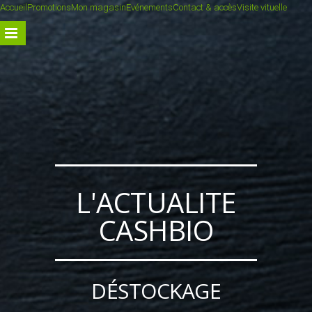
Accueil
Promotions
Mon magasin
Evénements
Contact & accès
Visite vituelle
L'ACTUALITE
CASHBIO
DÉSTOCKAGE